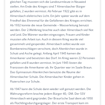
gleichen Tag mussten sich die Landsturmleute in Neuwied
stellen. Am Ende des Krieges sind 7 Almersbacher Bürger
gefallen, 2 wurden vermisst. Ab Februar 1922 gibt es in
Almersbach elektrisches Licht. Ein Jahr später wurde auf dem
Friedhof das Ehrenmal für die Gefallenen des Krieges errichtet.
Ab 1932 konnte die neue Gemeinde – Wasserleitung benutzt
werden. Der 2.Weltkrieg brachte auch über Almersbach viel Not
und Leid. Die Männer wurden eingezogen, Frauen und Kinder
mussten alle Arbeit tun. Auch in diesem Krieg wurde viel
gesammelt und gespendet. Almersbach selbst wurde von
Bombeneinschlägen verschont, doch Altenkirchen wurde in
Schutt und Asche gelegt. Anfang April 1945 kamen die
Amerikaner und besetzten das Dorf. Im Krieg waren 22 Personen
gefallen und 8 wurden vermisst. Im Juni 1945 lösten die
Franzosen die Amerikaner ab. Ihr Quartier war im Saale Braun.
Das Gymnasium Altenkirchen benutzte die Räume der
Almersbacher Schule. Die Almersbacher Kinder gehen in
Fluterschen zur Schule.
Ab 1947 kann die Schule dann wieder voll genutzt werden. Die
Währungsreform brachte jedem Bürger 40,- DM. Der SSV
Almersbach wird gegründet. Der Braun’sche Saal dient ab 1950
als Flüchtlingsdurchgangslager. Der erste Transport kam im