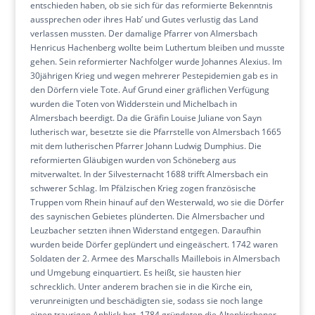
entschieden haben, ob sie sich für das reformierte Bekenntnis
aussprechen oder ihres Hab’ und Gutes verlustig das Land
verlassen mussten. Der damalige Pfarrer von Almersbach
Henricus Hachenberg wollte beim Luthertum bleiben und musste
gehen. Sein reformierter Nachfolger wurde Johannes Alexius. Im
30jährigen Krieg und wegen mehrerer Pestepidemien gab es in
den Dörfern viele Tote. Auf Grund einer gräflichen Verfügung
wurden die Toten von Widderstein und Michelbach in
Almersbach beerdigt. Da die Gräfin Louise Juliane von Sayn
lutherisch war, besetzte sie die Pfarrstelle von Almersbach 1665
mit dem lutherischen Pfarrer Johann Ludwig Dumphius. Die
reformierten Gläubigen wurden von Schöneberg aus
mitverwaltet. In der Silvesternacht 1688 trifft Almersbach ein
schwerer Schlag. Im Pfälzischen Krieg zogen französische
Truppen vom Rhein hinauf auf den Westerwald, wo sie die Dörfer
des saynischen Gebietes plünderten. Die Almersbacher und
Leuzbacher setzten ihnen Widerstand entgegen. Daraufhin
wurden beide Dörfer geplündert und eingeäschert. 1742 waren
Soldaten der 2. Armee des Marschalls Maillebois in Almersbach
und Umgebung einquartiert. Es heißt, sie hausten hier
schrecklich. Unter anderem brachen sie in die Kirche ein,
verunreinigten und beschädigten sie, sodass sie noch lange
einen traurigen Anblick bot. 1784 gründeten die Altenkirchener