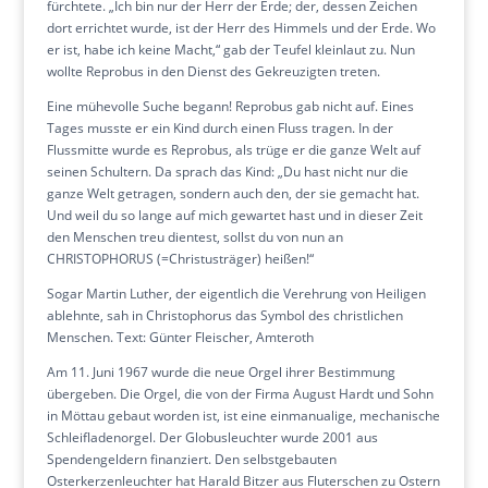
fürchtete. „Ich bin nur der Herr der Erde; der, dessen Zeichen
dort errichtet wurde, ist der Herr des Himmels und der Erde. Wo
er ist, habe ich keine Macht,“ gab der Teufel kleinlaut zu. Nun
wollte Reprobus in den Dienst des Gekreuzigten treten.
Eine mühevolle Suche begann! Reprobus gab nicht auf. Eines
Tages musste er ein Kind durch einen Fluss tragen. In der
Flussmitte wurde es Reprobus, als trüge er die ganze Welt auf
seinen Schultern. Da sprach das Kind: „Du hast nicht nur die
ganze Welt getragen, sondern auch den, der sie gemacht hat.
Und weil du so lange auf mich gewartet hast und in dieser Zeit
den Menschen treu dientest, sollst du von nun an
CHRISTOPHORUS (=Christusträger) heißen!“
Sogar Martin Luther, der eigentlich die Verehrung von Heiligen
ablehnte, sah in Christophorus das Symbol des christlichen
Menschen. Text: Günter Fleischer, Amteroth
Am 11. Juni 1967 wurde die neue Orgel ihrer Bestimmung
übergeben. Die Orgel, die von der Firma August Hardt und Sohn
in Möttau gebaut worden ist, ist eine einmanualige, mechanische
Schleifladenorgel. Der Globusleuchter wurde 2001 aus
Spendengeldern finanziert. Den selbstgebauten
Osterkerzenleuchter hat Harald Bitzer aus Fluterschen zu Ostern