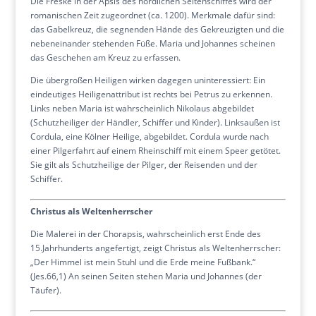
Die Freske in der Apsis des nördlichen Seitenschiffes wird der
romanischen Zeit zugeordnet (ca. 1200). Merkmale dafür sind:
das Gabelkreuz, die segnenden Hände des Gekreuzigten und die
nebeneinander stehenden Füße. Maria und Johannes scheinen
das Geschehen am Kreuz zu erfassen.
Die übergroßen Heiligen wirken dagegen uninteressiert: Ein
eindeutiges Heiligenattribut ist rechts bei Petrus zu erkennen.
Links neben Maria ist wahrscheinlich Nikolaus abgebildet
(Schutzheiliger der Händler, Schiffer und Kinder). Linksaußen ist
Cordula, eine Kölner Heilige, abgebildet. Cordula wurde nach
einer Pilgerfahrt auf einem Rheinschiff mit einem Speer getötet.
Sie gilt als Schutzheilige der Pilger, der Reisenden und der
Schiffer.
Christus als Weltenherrscher
Die Malerei in der Chorapsis, wahrscheinlich erst Ende des
15.Jahrhunderts angefertigt, zeigt Christus als Weltenherrscher:
„Der Himmel ist mein Stuhl und die Erde meine Fußbank.“
(Jes.66,1) An seinen Seiten stehen Maria und Johannes (der
Täufer).