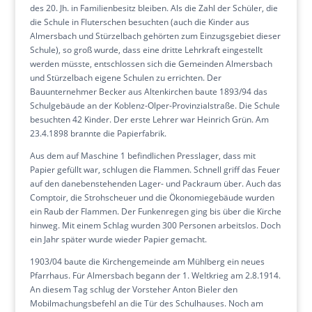
des 20. Jh. in Familienbesitz bleiben. Als die Zahl der Schüler, die
die Schule in Fluterschen besuchten (auch die Kinder aus
Almersbach und Stürzelbach gehörten zum Einzugsgebiet dieser
Schule), so groß wurde, dass eine dritte Lehrkraft eingestellt
werden müsste, entschlossen sich die Gemeinden Almersbach
und Stürzelbach eigene Schulen zu errichten. Der
Bauunternehmer Becker aus Altenkirchen baute 1893/94 das
Schulgebäude an der Koblenz-Olper-Provinzialstraße. Die Schule
besuchten 42 Kinder. Der erste Lehrer war Heinrich Grün. Am
23.4.1898 brannte die Papierfabrik.
Aus dem auf Maschine 1 befindlichen Presslager, dass mit
Papier gefüllt war, schlugen die Flammen. Schnell griff das Feuer
auf den danebenstehenden Lager- und Packraum über. Auch das
Comptoir, die Strohscheuer und die Ökonomiegebäude wurden
ein Raub der Flammen. Der Funkenregen ging bis über die Kirche
hinweg. Mit einem Schlag wurden 300 Personen arbeitslos. Doch
ein Jahr später wurde wieder Papier gemacht.
1903/04 baute die Kirchengemeinde am Mühlberg ein neues
Pfarrhaus. Für Almersbach begann der 1. Weltkrieg am 2.8.1914.
An diesem Tag schlug der Vorsteher Anton Bieler den
Mobilmachungsbefehl an die Tür des Schulhauses. Noch am