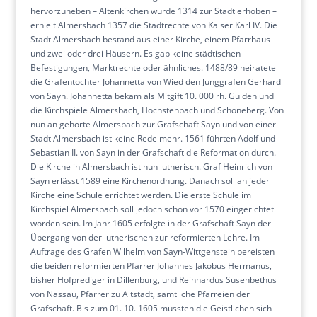
hervorzuheben – Altenkirchen wurde 1314 zur Stadt erhoben –
erhielt Almersbach 1357 die Stadtrechte von Kaiser Karl IV. Die
Stadt Almersbach bestand aus einer Kirche, einem Pfarrhaus
und zwei oder drei Häusern. Es gab keine städtischen
Befestigungen, Marktrechte oder ähnliches. 1488/89 heiratete
die Grafentochter Johannetta von Wied den Junggrafen Gerhard
von Sayn. Johannetta bekam als Mitgift 10. 000 rh. Gulden und
die Kirchspiele Almersbach, Höchstenbach und Schöneberg. Von
nun an gehörte Almersbach zur Grafschaft Sayn und von einer
Stadt Almersbach ist keine Rede mehr. 1561 führten Adolf und
Sebastian II. von Sayn in der Grafschaft die Reformation durch.
Die Kirche in Almersbach ist nun lutherisch. Graf Heinrich von
Sayn erlässt 1589 eine Kirchenordnung. Danach soll an jeder
Kirche eine Schule errichtet werden. Die erste Schule im
Kirchspiel Almersbach soll jedoch schon vor 1570 eingerichtet
worden sein. Im Jahr 1605 erfolgte in der Grafschaft Sayn der
Übergang von der lutherischen zur reformierten Lehre. Im
Auftrage des Grafen Wilhelm von Sayn-Wittgenstein bereisten
die beiden reformierten Pfarrer Johannes Jakobus Hermanus,
bisher Hofprediger in Dillenburg, und Reinhardus Susenbethus
von Nassau, Pfarrer zu Altstadt, sämtliche Pfarreien der
Grafschaft. Bis zum 01. 10. 1605 mussten die Geistlichen sich