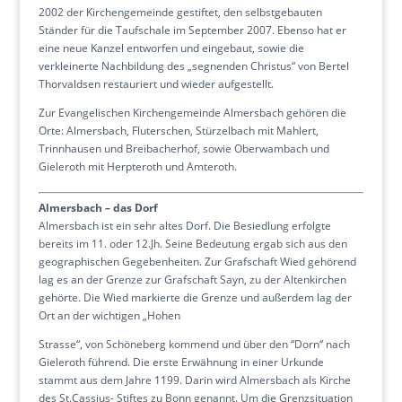
2002 der Kirchengemeinde gestiftet, den selbstgebauten
Ständer für die Taufschale im September 2007. Ebenso hat er
eine neue Kanzel entworfen und eingebaut, sowie die
verkleinerte Nachbildung des „segnenden Christus“ von Bertel
Thorvaldsen restauriert und wieder aufgestellt.
Zur Evangelischen Kirchengemeinde Almersbach gehören die
Orte: Almersbach, Fluterschen, Stürzelbach mit Mahlert,
Trinnhausen und Breibacherhof, sowie Oberwambach und
Gieleroth mit Herpteroth und Amteroth.
Almersbach –
das Dorf
Almersbach ist ein sehr altes Dorf. Die Besiedlung erfolgte
bereits im 11. oder 12.Jh. Seine Bedeutung ergab sich aus den
geographischen Gegebenheiten. Zur Grafschaft Wied gehörend
lag es an der Grenze zur Grafschaft Sayn, zu der Altenkirchen
gehörte. Die Wied markierte die Grenze und außerdem lag der
Ort an der wichtigen „Hohen
Strasse“, von Schöneberg kommend und über den “Dorn“ nach
Gieleroth führend. Die erste Erwähnung in einer Urkunde
stammt aus dem Jahre 1199. Darin wird Almersbach als Kirche
des St.Cassius- Stiftes zu Bonn genannt. Um die Grenzsituation