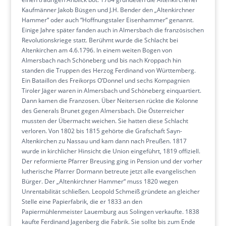
Kaufmänner Jakob Büsgen und J.H. Bender den „Altenkirchner
Hammer“ oder auch “Hoffnungstaler Eisenhammer“ genannt.
Einige Jahre später fanden auch in Almersbach die französischen
Revolutionskriege statt. Berühmt wurde die Schlacht bei
Altenkirchen am 4.6.1796. In einem weiten Bogen von
Almersbach nach Schöneberg und bis nach Kroppach hin
standen die Truppen des Herzog Ferdinand von Württemberg.
Ein Bataillon des Freikorps O’Donnel und sechs Kompagnien
Tiroler Jäger waren in Almersbach und Schöneberg einquartiert.
Dann kamen die Franzosen. Über Neitersen rückte die Kolonne
des Generals Brunet gegen Almersbach. Die Österreicher
mussten der Übermacht weichen. Sie hatten diese Schlacht
verloren. Von 1802 bis 1815 gehörte die Grafschaft Sayn-
Altenkirchen zu Nassau und kam dann nach Preußen. 1817
wurde in kirchlicher Hinsicht die Union eingeführt, 1819 offiziell.
Der reformierte Pfarrer Breusing ging in Pension und der vorher
lutherische Pfarrer Dormann betreute jetzt alle evangelischen
Bürger. Der „Altenkirchner Hammer“ muss 1820 wegen
Unrentabilität schließen. Leopold Schmeiß gründete an gleicher
Stelle eine Papierfabrik, die er 1833 an den
Papiermühlenmeister Lauemburg aus Solingen verkaufte. 1838
kaufte Ferdinand Jagenberg die Fabrik. Sie sollte bis zum Ende