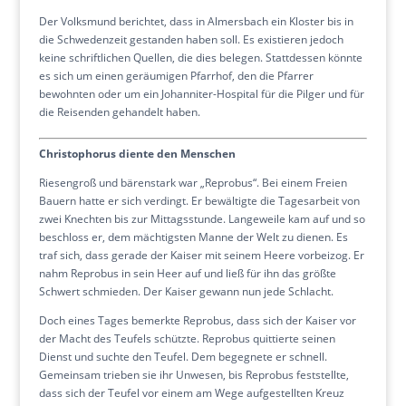
Der Volksmund berichtet, dass in Almersbach ein Kloster bis in
die Schwedenzeit gestanden haben soll. Es existieren jedoch
keine schriftlichen Quellen, die dies belegen. Stattdessen könnte
es sich um einen geräumigen Pfarrhof, den die Pfarrer
bewohnten oder um ein Johanniter-Hospital für die Pilger und für
die Reisenden gehandelt haben.
Christophorus diente den Menschen
Riesengroß und bärenstark war „Reprobus“. Bei einem Freien
Bauern hatte er sich verdingt. Er bewältigte die Tagesarbeit von
zwei Knechten bis zur Mittagsstunde. Langeweile kam auf und so
beschloss er, dem mächtigsten Manne der Welt zu dienen. Es
traf sich, dass gerade der Kaiser mit seinem Heere vorbeizog. Er
nahm Reprobus in sein Heer auf und ließ für ihn das größte
Schwert schmieden. Der Kaiser gewann nun jede Schlacht.
Doch eines Tages bemerkte Reprobus, dass sich der Kaiser vor
der Macht des Teufels schützte. Reprobus quittierte seinen
Dienst und suchte den Teufel. Dem begegnete er schnell.
Gemeinsam trieben sie ihr Unwesen, bis Reprobus feststellte,
dass sich der Teufel vor einem am Wege aufgestellten Kreuz