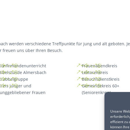
ach werden verschiedene Treffpunkte für jung und alt geboten. J
ir freuen uns über Ihren Besuch.
Konfirmandenunterricht
Frauenabendkreis
Bibelstunde Almersbach
Lektorenkreis
Krabbelgruppe
Besuchsdienstkreis
Kreis junger und
Gemeindekreis 60+
junggebliebener Frauen
(Seniorenkreis)
Unsere Webs
erforderlich
effizient zu
können Ihre