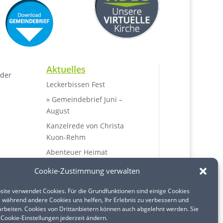
Aktuelles
eder
Leckerbissen Fest
» Gemeindebrief Juni –
August
Kanzelrede von Christa
Kuon-Rehm
Abenteuer Heimat
Offene Kirche Almersbach
Cookie-Zustimmung verwalten
ite verwendet Cookies. Für die Grundfunktionen sind einige Cookies
, während andere Cookies uns helfen, Ihr Erlebnis zu verbessern und
 arbeiten. Cookies von Drittanbietern können auch abgelehnt werden. Sie
 Cookie-Einstellungen jederzeit ändern.