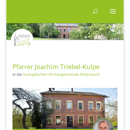
Pfarrer
Joachim Triebel-Kulpe
in der
Evangelischen Kirchengemeinde Almersbach