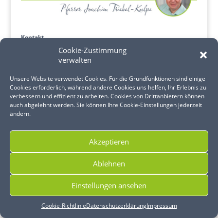
Kontakt
Pfarrer Joachim Triebel-Kulpe
Cookie-Zustimmung
Kirchweg 5
verwalten
57610 Almersbach
T:
02681 2864
Unsere Website verwendet Cookies. Für die Grundfunktionen sind einige
M:
Joachim.Triebel-Kulpe@Kirche-Almersbach.de
Cookies erforderlich, während andere Cookies uns helfen, Ihr Erlebnis zu
verbessern und effizient zu arbeiten. Cookies von Drittanbietern können
Sprechstunden nach telefonischer Absprache.
auch abgelehnt werden. Sie können Ihre Cookie-Einstellungen jederzeit
ändern.
Akzeptieren
Ablehnen
© Evangelische Kirchengemeinde Almersbach, 2023
Einstellungen ansehen
Cookie-Richtlinie
Datenschutzerklärung
Impressum